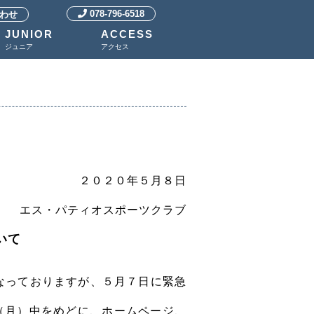
078-796-6518
わせ
JUNIOR
ACCESS
ジュニア
アクセス
２０２０年５月８日
エス・パティオスポーツクラブ
いて
なっておりますが、５月７日に緊急
（月）中をめどに、ホームページ、