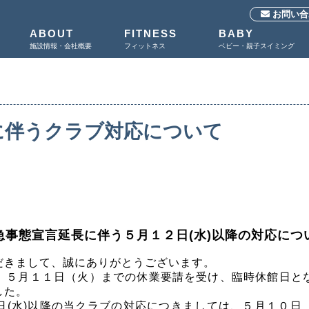
お問い合
ABOUT
FITNESS
BABY
施設情報・会社概要
フィットネス
ベビー・親子スイミング
に伴うクラブ対応について
急事態宣言延長に伴う５月１２日(水)以降の対応につ
だきまして、誠にありがとうございます。
、５月１１日（火）までの休業要請を受け、臨時休館日と
した。
日
(
水
)
以降の当クラブの対応につきましては、５月１０日