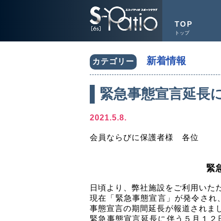
TOP
トップ
新着情報
カテゴリー
緊急事態宣言延長
2021.5.8.
会員ならびに保護者様 各位
緊
日頃より、弊社施設をご利用いた
現在「緊急事態宣言」が発令され
事態宣言の期間延長が報道されま
緊急事態宣言延長に伴う５月１２